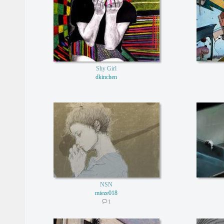
Shy Girl
dkinchen
NSN
mieze018
1