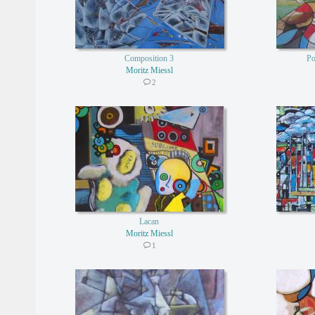
Composition 3
Po
Moritz Miessl
2
Lacan
Moritz Miessl
1