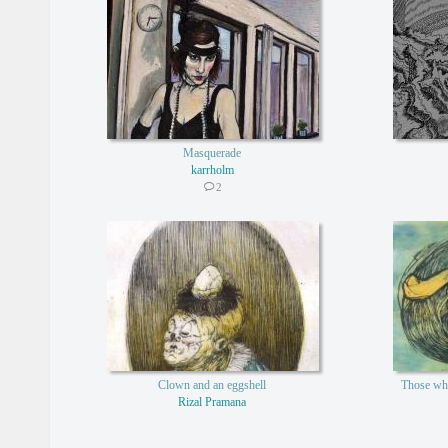
Masquerade
karrholm
2
Clown and an eggshell
Those who
Rizal Pramana