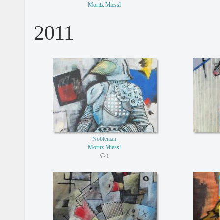
Moritz Miessl
2011
Nobleman
Moritz Miessl
1