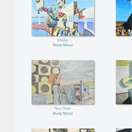
Midday
Moritz Miessl
New Order
Moritz Miessl