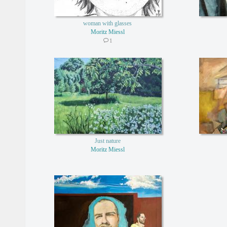
woman with glasses
Moritz Miessl
1
Just nature
Moritz Miessl