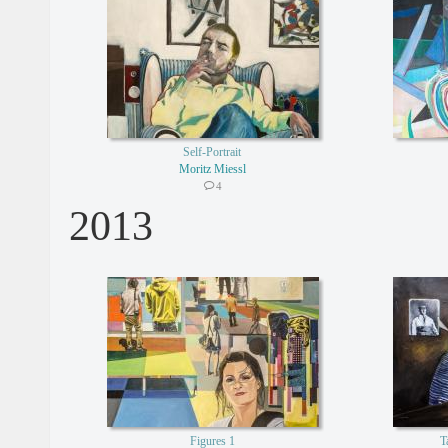
Self-Portrait
Moritz Miessl
4
2013
Figures 1
T