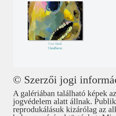
Cow Skull
ClaraBacou
© Szerzői jogi informá
A galériában található képek az
jogvédelem alatt állnak. Publ
reprodukálásuk kizárólag az alk