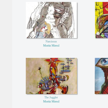
Narcissus
Moritz Miessl
The Juggler
Moritz Miessl