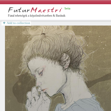
beta
yar
Fiatal tehetségek a képzőművészetben & Barátaik
Add to collection